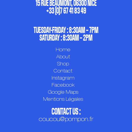
15 RUE BEAUMONT, 06300 NICE
+33 (0)7 67 41 83 49
TUESDAY-FRIDAY : 8:30AM – 7PM
SATURDAY : 8:30AM – 2PM
Home
About
Shop
Contact
Instagram
Facebook
Google Maps
Mentions Légales
CONTACT US :
coucou@pompon.fr